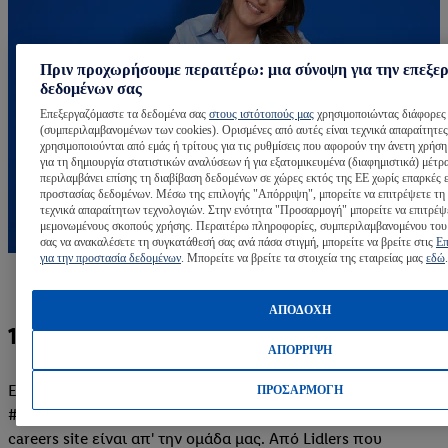
Πριν προχωρήσουμε περαιτέρω: μια σύνοψη για την επεξε
δεδομένων σας
Επεξεργαζόμαστε τα δεδομένα σας
στους ιστότοπούς μας
χρησιμοποιώντας διάφορες 
(συμπεριλαμβανομένων των cookies). Ορισμένες από αυτές είναι τεχνικά απαραίτητες
χρησιμοποιούνται από εμάς ή τρίτους για τις ρυθμίσεις που αφορούν την άνετη χρήση
για τη δημιουργία στατιστικών αναλύσεων ή για εξατομικευμένα (διαφημιστικά) μέτρ
περιλαμβάνει επίσης τη διαβίβαση δεδομένων σε χώρες εκτός της ΕΕ χωρίς επαρκές 
προστασίας δεδομένων. Μέσω της επιλογής "Απόρριψη", μπορείτε να επιτρέψετε τη
τεχνικά απαραίτητων τεχνολογιών. Στην ενότητα "Προσαρμογή" μπορείτε να επιτρέψ
μεμονωμένους σκοπούς χρήσης. Περαιτέρω πληροφορίες, συμπεριλαμβανομένου του
σας να ανακαλέσετε τη συγκατάθεσή σας ανά πάσα στιγμή, μπορείτε να βρείτε στις
Επ
για την προστασία δεδομένων
. Μπορείτε να βρείτε τα στοιχεία της εταιρείας μας
εδώ
.
ΑΠΟΔΟΧΗ
100% αυθεντικό #teamlidl
ΑΠΟΡΡΙΨΗ
Είμαστε τόοοοοοσο περήφανοι για κάθε ένα μέλος του
ΠΡΟΣΑΡΜΟΓΗ
#teamlidl. Γι’ αυτό και όλες οι φωτογραφίες και τα videos του
careers site είναι απ' την ομάδα μας. Από Lidlers που