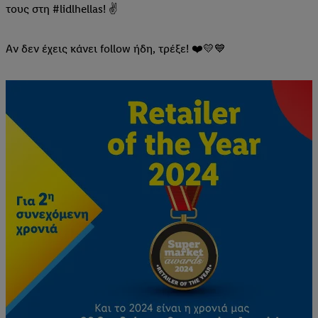
τους στη #lidlhellas! ✌
Αν δεν έχεις κάνει follow ήδη, τρέξε! ❤️💛💙