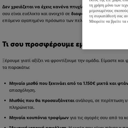
τη χρήση μόνο των τεχ
Δεν χρειάζεται να έχεις κανένα πτυχίο ούτε προϋπηρεσία!
μεμονωμένους σκοπούς 
σου είναι ευέλικτο και ανοιχτό σε
διαφορετικές βάρδιες
- πρ
τη συγκατάθεσή σας αν
επόμενο αγαπημένο πρόσωπο των πελατών μας.
Μπορείτε να βρείτε τα 
Τι σου προσφέρουμε εμείς
Ξέρουμε γιατί αξίζει να φροντίζουμε την ομάδα. Είμαστε και
τα παρακάτω:
Μηναίο μισθό που ξεκινάει από τα 1.150€ μικτά και φτάν
απασχόληση.
Μισθός που θα προσαυξάνεται
ανάλογα, σε περίπτωση υπ
πληρώνεται.
Μηναία κουπόνια τροφίμων
για τις αγορές σου από τα κ
Ιδιωτική ιατρική ασφάλιση.
Η υγεία σου είναι πάντα η πρ