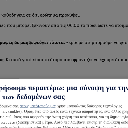
 καθοδηγείς σε ό,τι ερώτημα προκύψει.
ες που μπορεί ξεκινούν από τις 06:00 το πρωί ώστε να ετοιμά
ραφές δε μας ξεφεύγει τίποτα.
Ξέρουμε ότι μπορούμε να φτάσ
ας.
Κι αυτό γιατί είσαι το άτομο που φροντίζει να έχουμε έτοιμ
ρήσουμε περαιτέρω: μια σύνοψη για τη
α των δεδομένων σας
εδομένα σας
στους ιστότοπούς μας
χρησιμοποιώντας διάφορες τεχνολογίες
ων cookies). Ορισμένες από αυτές είναι τεχνικά απαραίτητες, ενώ άλλες χρ
 τις ρυθμίσεις που αφορούν την άνετη χρήση του ιστότοπου, για τη δημιουργί
μικευμένα (διαφημιστικά) μέτρα. Αυτό περιλαμβάνει επίσης τη διαβίβαση δε
αρκές επίπεδο προστασίας δεδομένων. Μέσω της επιλογής "Απόρριψη", μπορε