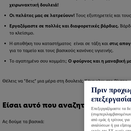
χειρωνακτική δουλειά!
Οι πελάτες μας σε λατρεύουν!
Τους εξυπηρετείς και τους
Εργαζόμαστε σε πολλές και διαφορετικές βάρδιες.
Βάρδι
το κλείσιμο.
Η αποθήκη του καταστήματος είναι σε τάξη και
στις απογ
για το ταμείο και τους βασικούς κανόνες υγιεινής.
Το αγαπημένο σου κομμάτι;
Ο φούρνος και η μαναβική μ
Θέλεις να "δεις" μια μέρα στη δουλειά; Κάνε κλικ στο
βίντεο
.
Πριν προχω
επεξεργασί
Είσαι αυτό που αναζητάμε;
Επεξεργαζόμαστε τα δ
(συμπεριλαμβανομένων τ
από εμάς ή τρίτους για
Ας δούμε τα βασικά:
αναλύσεων ή για εξατο
εκτός της ΕΕ χωρίς επ