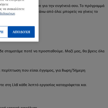
ρέψετε
κοινωνία
και όλοι μιλάνε για την ευγένειά σου. Το πρόγραμμά
ς να ανακαλέσετε
λεύεις με ομάδες
και πάνω από όλα: μπορείς να γίνεις το
 δεδομένων
.
ΨΗ
ΑΠΟΔΟΧΗ
ί δε σταματάμε ποτέ να προσπαθούμε. Μαζί μας, θα βρεις όλα
ε περίπτωση που είσαι έγγαμος, για 8ωρη/5ήμερη
ε στη Lidl κάθε λεπτό εργασίας καταγράφεται και
τική ιατρική ασφάλιση.