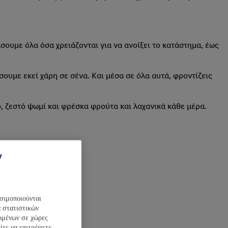
σουμε όλα όσα χρειάζονται για να ανοίξει το κατάστημα, έως
ουμε εκεί χάρη σε σένα. Και μέσα σε όλα αυτά, φροντίζεις
ο, ζεστό ψωμί και φρέσκα φρούτα και λαχανικά κάθε μέρα.
ν
ησιμοποιούνται
α στατιστικών
δομένων σε χώρες
ίτε να επιτρέψετε