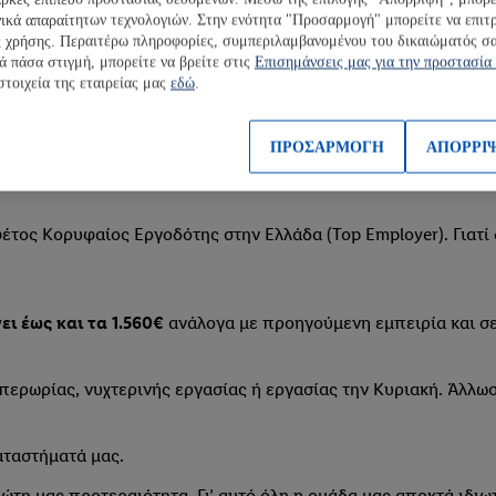
νικά απαραίτητων τεχνολογιών. Στην ενότητα "Προσαρμογή" μπορείτε να επιτ
Θέλουμε μόνο να αγαπάς το εμπόριο!
Είσαι ταλέντο στην επι
χρήσης. Περαιτέρω πληροφορίες, συμπεριλαμβανομένου του δικαιώματός σα
όγραμμα που θα ξέρεις πολλές μέρες πριν.
Σου αρέσει να δου
ά πάσα στιγμή, μπορείτε να βρείτε στις
Επισημάνσεις μας για την προστασία
στοιχεία της εταιρείας μας
εδώ
.
ΠΡΟΣΑΡΜΟΓΗ
ΑΠΟΡΡΙ
 φέτος Κορυφαίος Εργοδότης στην Ελλάδα (Top Employer). Γιατ
ει έως και τα 1.560€
ανάλογα με προηγούμενη εμπειρία και σ
ερωρίας, νυχτερινής εργασίας ή εργασίας την Κυριακή. Άλλωστ
αταστήματά μας.
ώτη μας προτεραιότητα. Γι’ αυτό όλη η ομάδα μας αποκτά ιδιω