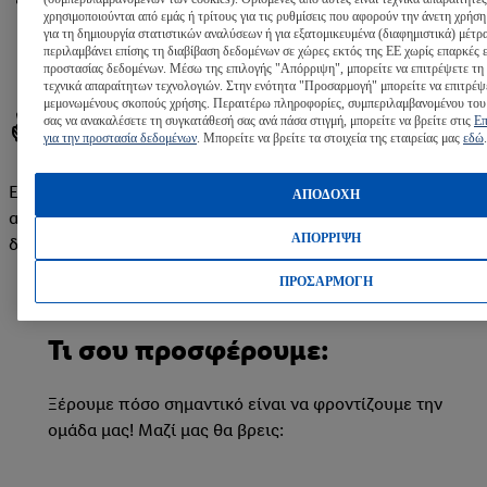
Κουπόνια τροφίμων
για τις αγορές σου από τα
χρησιμοποιούνται από εμάς ή τρίτους για τις ρυθμίσεις που αφορούν την άνετη χρήση
καταστήματά μας.
για τη δημιουργία στατιστικών αναλύσεων ή για εξατομικευμένα (διαφημιστικά) μέτρ
περιλαμβάνει επίσης τη διαβίβαση δεδομένων σε χώρες εκτός της ΕΕ χωρίς επαρκές 
προστασίας δεδομένων. Μέσω της επιλογής "Απόρριψη", μπορείτε να επιτρέψετε τη
τεχνικά απαραίτητων τεχνολογιών. Στην ενότητα "Προσαρμογή" μπορείτε να επιτρέψ
μεμονωμένους σκοπούς χρήσης. Περαιτέρω πληροφορίες, συμπεριλαμβανομένου του
✌Έλα στο #teamlidl!
σας να ανακαλέσετε τη συγκατάθεσή σας ανά πάσα στιγμή, μπορείτε να βρείτε στις
Επ
για την προστασία δεδομένων
. Μπορείτε να βρείτε τα στοιχεία της εταιρείας μας
εδώ
.
Είσαι το επόμενο κεφάλαιο του success story μας; Κάνε την
ΑΠΟΔΟΧΗ
αίτησή σου τώρα και γίνε μέρος του #teamlidl, της πιο
ΑΠΟΡΡΙΨΗ
δυναμικής ομάδας στο #retail.
ΠΡΟΣΑΡΜΟΓΗ
Τι σου προσφέρουμε:
Ξέρουμε πόσο σημαντικό είναι να φροντίζουμε την
ομάδα μας! Μαζί μας θα βρεις: