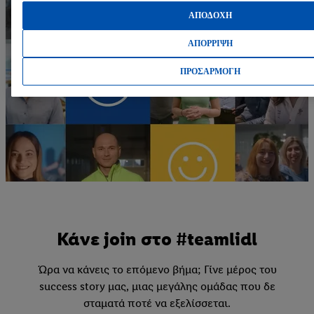
ΑΠΟΔΟΧΗ
ΑΠΟΡΡΙΨΗ
ΠΡΟΣΑΡΜΟΓΗ
Κάνε join στο #teamlidl
Ώρα να κάνεις το επόμενο βήμα; Γίνε μέρος του
success story μας, μιας μεγάλης ομάδας που δε
σταματά ποτέ να εξελίσσεται.