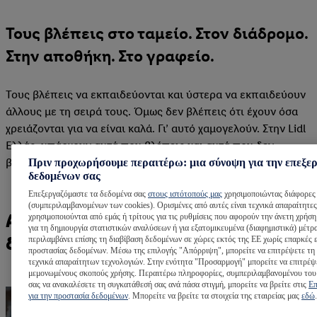
Τους βλέπεις στο ταμείο. Στον διάδρομο.
Στην αποθήκη. Στο γραφείο.
Τους βλέπεις να εκπαιδεύονται και ύστερα να εκπαιδεύουν
άλλους με τη σειρά τους. Όμως δεν βλέπεις ότι έχουν όσα
χρειάζονται για να είναι καλά. Γι’ αυτό χαμογελούν. Στην Lidl
Ελλάς, υπάρχουν αυτά που βλέπεις και αυτά που δεν
βλέπεις. Μα πάνω απ' όλα υπάρχουν χαρούμενοι άνθρωποι!
Πριν προχωρήσουμε περαιτέρω: μια σύνοψη για την επεξε
δεδομένων σας
Επεξεργαζόμαστε τα δεδομένα σας
στους ιστότοπούς μας
χρησιμοποιώντας διάφορες 
(συμπεριλαμβανομένων των cookies). Ορισμένες από αυτές είναι τεχνικά απαραίτητες
Αυτά που βλέπεις και αυτά που
χρησιμοποιούνται από εμάς ή τρίτους για τις ρυθμίσεις που αφορούν την άνετη χρήση
για τη δημιουργία στατιστικών αναλύσεων ή για εξατομικευμένα (διαφημιστικά) μέτρ
δεν βλέπεις.
περιλαμβάνει επίσης τη διαβίβαση δεδομένων σε χώρες εκτός της ΕΕ χωρίς επαρκές 
προστασίας δεδομένων. Μέσω της επιλογής "Απόρριψη", μπορείτε να επιτρέψετε τη
τεχνικά απαραίτητων τεχνολογιών. Στην ενότητα "Προσαρμογή" μπορείτε να επιτρέψ
μεμονωμένους σκοπούς χρήσης. Περαιτέρω πληροφορίες, συμπεριλαμβανομένου του
σας να ανακαλέσετε τη συγκατάθεσή σας ανά πάσα στιγμή, μπορείτε να βρείτε στις
Επ
για την προστασία δεδομένων
. Μπορείτε να βρείτε τα στοιχεία της εταιρείας μας
εδώ
.