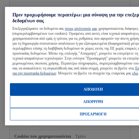
Περίοδος λειτουργίας
Πριν προχωρήσουμε περαιτέρω: μια σύνοψη για την επεξε
δεδομένων σας
Τρίτο
Επεξεργαζόμαστε τα δεδομένα σας
στους ιστότοπούς μας
χρησιμοποιώντας διάφορες 
(συμπεριλαμβανομένων των cookies). Ορισμένες από αυτές είναι τεχνικά απαραίτητες
χρησιμοποιούνται από εμάς ή τρίτους για τις ρυθμίσεις που αφορούν την άνετη χρήση
SRCHHPGUSR
για τη δημιουργία στατιστικών αναλύσεων ή για εξατομικευμένα (διαφημιστικά) μέτρ
περιλαμβάνει επίσης τη διαβίβαση δεδομένων σε χώρες εκτός της ΕΕ χωρίς επαρκές 
bing.com
προστασίας δεδομένων. Μέσω της επιλογής "Απόρριψη", μπορείτε να επιτρέψετε τη
τεχνικά απαραίτητων τεχνολογιών. Στην ενότητα "Προσαρμογή" μπορείτε να επιτρέψ
μεμονωμένους σκοπούς χρήσης. Περαιτέρω πληροφορίες, συμπεριλαμβανομένου του
389 Ημέρες
σας να ανακαλέσετε τη συγκατάθεσή σας ανά πάσα στιγμή, μπορείτε να βρείτε στις
Επ
για την προστασία δεδομένων
. Μπορείτε να βρείτε τα στοιχεία της εταιρείας μας
εδώ
.
Τρίτο
ΑΠΟΔΟΧΗ
_EDGE_S
ΑΠΟΡΡΙΨΗ
bing.com
ΠΡΟΣΑΡΜΟΓΗ
Περίοδος λειτουργίας
Τρίτο