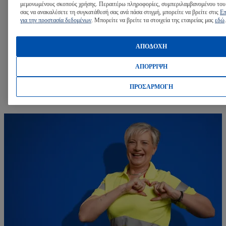
μεμονωμένους σκοπούς χρήσης. Περαιτέρω πληροφορίες, συμπεριλαμβανομένου του
Ξέρουμε πόσο σημαντικό είναι να φροντίζουμε την
σας να ανακαλέσετε τη συγκατάθεσή σας ανά πάσα στιγμή, μπορείτε να βρείτε στις
Επ
για την προστασία δεδομένων
. Μπορείτε να βρείτε τα στοιχεία της εταιρείας μας
εδώ
.
ομάδα μας! Μαζί μας θα βρεις:
ΑΠΟΔΟΧΗ
Δώρα για τα νεογέννητα μέλη της ομάδας
ΑΠΟΡΡΙΨΗ
Δεν υπάρχει μεγαλύτερη χαρά από το να υποδέχεσαι σπίτι το νε
ΠΡΟΣΑΡΜΟΓΗ