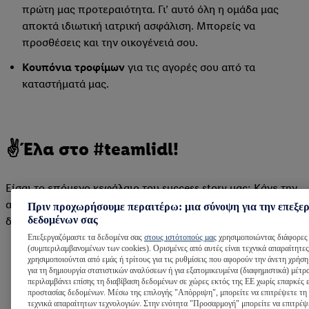
πρώτη μας προτεραιότητα. Γι’ αυτό όλη η ομάδα μας
αποκτά ιδιωτική ιατρική ασφάλιση. Μπορείς να
προσθέσεις και την οικογένειά σου.
Κουπόνια τροφίμων
για τις αγορές σου από τα
καταστήματά μας.
✌Έλα στο #teamlidl!
Είσαι το επόμενο κεφάλαιο του success story μας; Κάνε την
αίτησή σου τώρα και γίνε μέρος του #teamlidl, της πιο
Πριν προχωρήσουμε περαιτέρω: μια σύνοψη για την επεξε
δεδομένων σας
δυναμικής ομάδας στο #retail.
Επεξεργαζόμαστε τα δεδομένα σας
στους ιστότοπούς μας
χρησιμοποιώντας διάφορες 
(συμπεριλαμβανομένων των cookies). Ορισμένες από αυτές είναι τεχνικά απαραίτητες
χρησιμοποιούνται από εμάς ή τρίτους για τις ρυθμίσεις που αφορούν την άνετη χρήση
για τη δημιουργία στατιστικών αναλύσεων ή για εξατομικευμένα (διαφημιστικά) μέτρ
περιλαμβάνει επίσης τη διαβίβαση δεδομένων σε χώρες εκτός της ΕΕ χωρίς επαρκές 
Τι σου προσφέρουμε:
προστασίας δεδομένων. Μέσω της επιλογής "Απόρριψη", μπορείτε να επιτρέψετε τη
τεχνικά απαραίτητων τεχνολογιών. Στην ενότητα "Προσαρμογή" μπορείτε να επιτρέψ