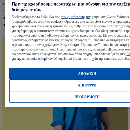
τρόπους εκπαίδευσης στην Ελλάδα. Αν ψάχνεις κάτι με
Πριν προχωρήσουμε περαιτέρω: μια σύνοψη για την επεξε
δεδομένων σας
καλή προοπτική και είσαι διατεθειμένη/ος να περάσεις μια
Επεξεργαζόμαστε τα δεδομένα σας
στους ιστότοπούς μας
χρησιμοποιώντας διάφορες 
περίοδο εντατικής εκπαίδευσης, τότε έχεις βρει το σωστό
(συμπεριλαμβανομένων των cookies). Ορισμένες από αυτές είναι τεχνικά απαραίτητες
πρόγραμμα.»
χρησιμοποιούνται από εμάς ή τρίτους για τις ρυθμίσεις που αφορούν την άνετη χρήση
για τη δημιουργία στατιστικών αναλύσεων ή για εξατομικευμένα (διαφημιστικά) μέτρ
περιλαμβάνει επίσης τη διαβίβαση δεδομένων σε χώρες εκτός της ΕΕ χωρίς επαρκές 
προστασίας δεδομένων. Μέσω της επιλογής "Απόρριψη", μπορείτε να επιτρέψετε τη
τεχνικά απαραίτητων τεχνολογιών. Στην ενότητα "Προσαρμογή" μπορείτε να επιτρέψ
μεμονωμένους σκοπούς χρήσης. Περαιτέρω πληροφορίες, συμπεριλαμβανομένου του
σας να ανακαλέσετε τη συγκατάθεσή σας ανά πάσα στιγμή, μπορείτε να βρείτε στις
Επ
για την προστασία δεδομένων
. Μπορείτε να βρείτε τα στοιχεία της εταιρείας μας
εδώ
.
ΑΠΟΔΟΧΗ
ΑΠΟΡΡΙΨΗ
ΠΡΟΣΑΡΜΟΓΗ