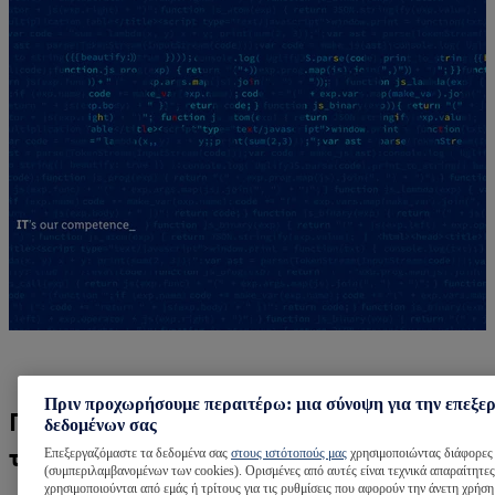
Πριν προχωρήσουμε περαιτέρω: μια σύνοψη για την επεξε
Γιατί εδώ χτίζουμε το Λιανικό Εμπόριο
δεδομένων σας
του αύριο...
Επεξεργαζόμαστε τα δεδομένα σας
στους ιστότοπούς μας
χρησιμοποιώντας διάφορες 
(συμπεριλαμβανομένων των cookies). Ορισμένες από αυτές είναι τεχνικά απαραίτητες
χρησιμοποιούνται από εμάς ή τρίτους για τις ρυθμίσεις που αφορούν την άνετη χρήση