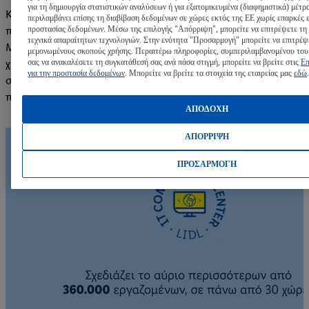
για τη δημιουργία στατιστικών αναλύσεων ή για εξατομικευμένα (διαφημιστικά) μέτρ
Και η αγαπημένη μας λέξη είναι το «μαζί». Μαζί
περιλαμβάνει επίσης τη διαβίβαση δεδομένων σε χώρες εκτός της ΕΕ χωρίς επαρκές 
προστασίας δεδομένων. Μέσω της επιλογής "Απόρριψη", μπορείτε να επιτρέψετε τη
πετυχαίνουμε τους στόχους μας. Μαζί μας εξελίσσεσαι.
τεχνικά απαραίτητων τεχνολογιών. Στην ενότητα "Προσαρμογή" μπορείτε να επιτρέψ
Μαθαίνουμε ασταμάτητα, ξεπερνάμε τον εαυτό μας,
μεμονωμένους σκοπούς χρήσης. Περαιτέρω πληροφορίες, συμπεριλαμβανομένου του
σας να ανακαλέσετε τη συγκατάθεσή σας ανά πάσα στιγμή, μπορείτε να βρείτε στις
Επ
χτίζουμε το μέλλον μας. Γινόμαστε όλα όσα είμαστε, χάρη σε
για την προστασία δεδομένων
. Μπορείτε να βρείτε τα στοιχεία της εταιρείας μας
εδώ
.
σένα! Γίνε κι εσύ μέρος του #teamlidl και μιας ομάδας με
περισσότερους από 3.500 IT professionals.
ΑΠΟΔΟΧΗ
ΑΠΟΡΡΙΨΗ
ΠΡΟΣΑΡΜΟΓΗ