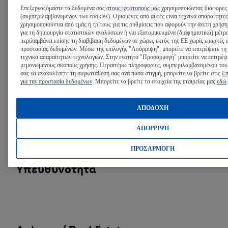
Επεξεργαζόμαστε τα δεδομένα σας
στους ιστότοπούς μας
χρησιμοποιώντας διάφορες 
(συμπεριλαμβανομένων των cookies). Ορισμένες από αυτές είναι τεχνικά απαραίτητες
χρησιμοποιούνται από εμάς ή τρίτους για τις ρυθμίσεις που αφορούν την άνετη χρήση
Ποιοτικός Έλεγχος Τροφίμων
για τη δημιουργία στατιστικών αναλύσεων ή για εξατομικευμένα (διαφημιστικά) μέτρ
περιλαμβάνει επίσης τη διαβίβαση δεδομένων σε χώρες εκτός της ΕΕ χωρίς επαρκές 
προστασίας δεδομένων. Μέσω της επιλογής "Απόρριψη", μπορείτε να επιτρέψετε τη
τεχνικά απαραίτητων τεχνολογιών. Στην ενότητα "Προσαρμογή" μπορείτε να επιτρέψ
μεμονωμένους σκοπούς χρήσης. Περαιτέρω πληροφορίες, συμπεριλαμβανομένου του
σας να ανακαλέσετε τη συγκατάθεσή σας ανά πάσα στιγμή, μπορείτε να βρείτε στις
Επ
για την προστασία δεδομένων
. Μπορείτε να βρείτε τα στοιχεία της εταιρείας μας
εδώ
.
Προμήθειες
ΑΠΟΔΟΧΗ
ΑΠΟΡΡΙΨΗ
ΠΡΟΣΑΡΜΟΓΗ
Επικοινωνία και Εταιρική
Υπευθυνότητα