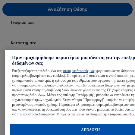
Αναζήτηση Θέσης
Γνώρισέ μας
Καταστήματα
Πριν προχωρήσουμε περαιτέρω: μια σύνοψη για την επεξε
δεδομένων σας
Logistics Centers
Επεξεργαζόμαστε τα δεδομένα σας
στους ιστότοπούς μας
χρησιμοποιώντας διάφορες 
(συμπεριλαμβανομένων των cookies). Ορισμένες από αυτές είναι τεχνικά απαραίτητες
χρησιμοποιούνται από εμάς ή τρίτους για τις ρυθμίσεις που αφορούν την άνετη χρήση
Κεντρικά & Περιφερειακά γραφεία
για τη δημιουργία στατιστικών αναλύσεων ή για εξατομικευμένα (διαφημιστικά) μέτρ
περιλαμβάνει επίσης τη διαβίβαση δεδομένων σε χώρες εκτός της ΕΕ χωρίς επαρκές 
προστασίας δεδομένων. Μέσω της επιλογής "Απόρριψη", μπορείτε να επιτρέψετε τη
τεχνικά απαραίτητων τεχνολογιών. Στην ενότητα "Προσαρμογή" μπορείτε να επιτρέψ
Όροι προστασίας δεδομένων & Πολιτική
μεμονωμένους σκοπούς χρήσης. Περαιτέρω πληροφορίες, συμπεριλαμβανομένου του
σας να ανακαλέσετε τη συγκατάθεσή σας ανά πάσα στιγμή, μπορείτε να βρείτε στις
Επ
Cookies
για την προστασία δεδομένων
. Μπορείτε να βρείτε τα στοιχεία της εταιρείας μας
εδώ
.
ΑΠΟΔΟΧΗ