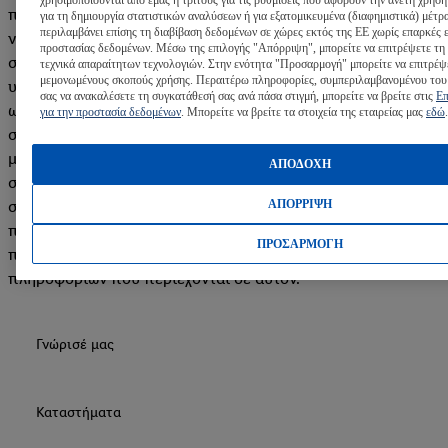
περιεχόμενο των σελίδων άλλων ιστότοπων για τυχόν
για τη δημιουργία στατιστικών αναλύσεων ή για εξατομικευμένα (διαφημιστικά) μέτρ
περιλαμβάνει επίσης τη διαβίβαση δεδομένων σε χώρες εκτός της ΕΕ χωρίς επαρκές 
νομικές παραβιάσεις. Ωστόσο, η Lidl δεν έχει καμία επιρροή
προστασίας δεδομένων. Μέσω της επιλογής "Απόρριψη", μπορείτε να επιτρέψετε τη
στο περιεχόμενο των σελίδων αυτών, έτσι ώστε η Lidl να μην
τεχνικά απαραίτητων τεχνολογιών. Στην ενότητα "Προσαρμογή" μπορείτε να επιτρέψ
μεμονωμένους σκοπούς χρήσης. Περαιτέρω πληροφορίες, συμπεριλαμβανομένου του
υιοθετεί ρητά το περιεχόμενο των συνδεδεμένων σελίδων
σας να ανακαλέσετε τη συγκατάθεσή σας ανά πάσα στιγμή, μπορείτε να βρείτε στις
Επ
ως δικό της περιεχόμενο. Η Lidl ελέγχει τις συνδεδεμένες
για την προστασία δεδομένων
. Μπορείτε να βρείτε τα στοιχεία της εταιρείας μας
εδώ
.
σελίδες σε τακτά χρονικά διαστήματα. Εάν η Lidl αντιληφθεί
μια νομική παράβαση σε μια συνδεδεμένη σελίδα, αυτός ο
ΑΠΟΔΟΧΗ
σύνδεσμος θα αφαιρεθεί αμέσως. Ο πάροχος του
ΑΠΟΡΡΙΨΗ
συνδεδεμένου ιστότοπου είναι αποκλειστικά υπεύθυνος για
παράνομο, εσφαλμένο ή ελλιπές περιεχόμενο και για ζημιές
ΠΡΟΣΑΡΜΟΓΗ
που προκαλούνται από τη χρήση ή μη χρήση των
πληροφοριών που περιέχονται σε αυτόν.
Γνώρισέ μας
Καταστήματα