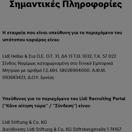
Σημαντικές Πληροφορίες
Η εταιρεία που είναι υπεύθυνη για το περιεχόμενο του
ιστότοπου καριέρας είναι:
Lidl Hellas & Σια Ο.Ε. Ο.Τ. 31, ΔΑ 13 Τ.Θ. 1032, Τ.Κ. 57 022
Σίνδος Νομίμως καταχωρισμένη στο Γενικό Εμπορικό
Μητρώο με αριθμό Γ.Ε.ΜΗ. 58026904000. Α.Φ.Μ.
093683423, Δ.Ο.Υ. Ιωνίας
Υπεύθυνος για το περιεχόμενο του Lidl Recruiting Portal
(‘’Κάνε αίτηση τώρα’’ / ‘’Σύνδεση’’) είναι:
Lidl Stiftung & Co. KG
Διεύθυνση: Lidl Stiftung & Co. KG Stiftsbergstraße 1 74167