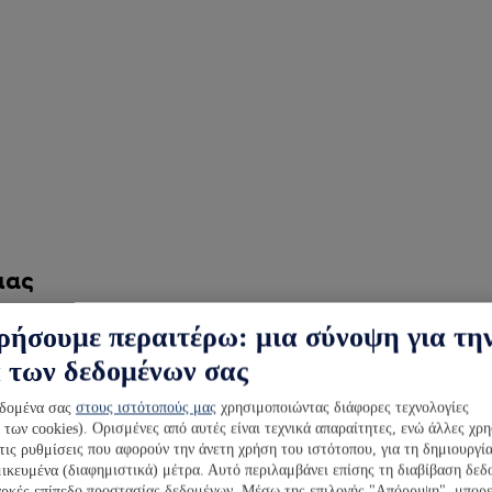
μας
ρήσουμε περαιτέρω: μια σύνοψη για τη
α των δεδομένων σας
ολογιών για την επεξεργασία δεδομένων χ
εδομένα σας
στους ιστότοπούς μας
χρησιμοποιώντας διάφορες τεχνολογίες
ων cookies). Ορισμένες από αυτές είναι τεχνικά απαραίτητες, ενώ άλλες χρ
 τις ρυθμίσεις που αφορούν την άνετη χρήση του ιστότοπου, για τη δημιουργί
μικευμένα (διαφημιστικά) μέτρα. Αυτό περιλαμβάνει επίσης τη διαβίβαση δε
αρκές επίπεδο προστασίας δεδομένων. Μέσω της επιλογής "Απόρριψη", μπορε