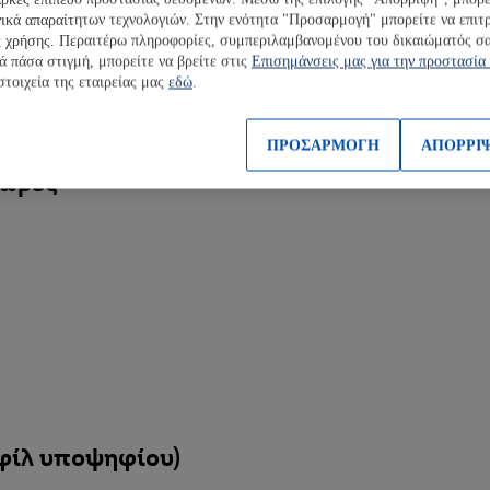
νικά απαραίτητων τεχνολογιών. Στην ενότητα "Προσαρμογή" μπορείτε να επιτ
χρήσης. Περαιτέρω πληροφορίες, συμπεριλαμβανομένου του δικαιώματός σα
ωνικών κλήσεων
ά πάσα στιγμή, μπορείτε να βρείτε στις
Επισημάνσεις μας για την προστασία
στοιχεία της εταιρείας μας
εδώ
.
ΠΡΟΣΑΡΜΟΓΗ
ΑΠΟΡΡΙ
χώρες
φίλ υποψηφίου)