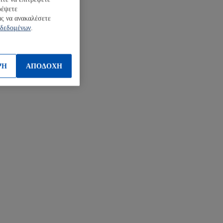
ρέψετε
ς να ανακαλέσετε
 δεδομένων
.
ΨΗ
ΑΠΟΔΟΧΗ