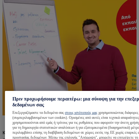
Πριν προχωρήσουμε περαιτέρω: μια σύνοψη για την επεξε
δεδομένων σας
Επεξεργαζόμαστε τα δεδομένα σας
στους ιστότοπούς μας
χρησιμοποιώντας διάφορες 
(συμπεριλαμβανομένων των cookies). Ορισμένες από αυτές είναι τεχνικά απαραίτητες
χρησιμοποιούνται από εμάς ή τρίτους για τις ρυθμίσεις που αφορούν την άνετη χρήση
για τη δημιουργία στατιστικών αναλύσεων ή για εξατομικευμένα (διαφημιστικά) μέτρ
Και δεν είμαστε μόνοι.Μαζί με εμάς, το
περιλαμβάνει επίσης τη διαβίβαση δεδομένων σε χώρες εκτός της ΕΕ χωρίς επαρκές 
προστασίας δεδομένων. Μέσω της επιλογής "Απόρριψη", μπορείτε να επιτρέψετε τη