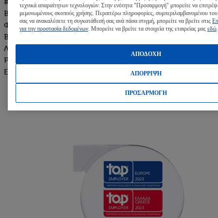
#teamLidl βραβεύτηκε σε ακόμη 28 Lidl χώρες: Βέλγιο,
τεχνικά απαραίτητων τεχνολογιών. Στην ενότητα "Προσαρμογή" μπορείτε να επιτρέψ
Βουλγαρία, Τσεχική Δημοκρατία, Γερμανία, Εσθονία,
μεμονωμένους σκοπούς χρήσης. Περαιτέρω πληροφορίες, συμπεριλαμβανομένου του
σας να ανακαλέσετε τη συγκατάθεσή σας ανά πάσα στιγμή, μπορείτε να βρείτε στις
Επ
Φινλανδία, Γαλλία, Μεγάλη Βρετανία, Ουγγαρία, Ιρλανδία/
για την προστασία δεδομένων
. Μπορείτε να βρείτε τα στοιχεία της εταιρείας μας
εδώ
.
Βόρεια Ιρλανδία, Ιταλία, Λετονία, Λιθουανία, Κύπρος,
Λουξεμβούργο, Μάλτα, Ολλανδία, Πολωνία, Πορτογαλία,
ΑΠΟΔΟΧΗ
Ρουμανία, Σερβία, Σλοβακία, Σλοβενία, Ισπανία, Σουηδία,
Ελβετία και ΗΠΑ.
ΑΠΟΡΡΙΨΗ
ΠΡΟΣΑΡΜΟΓΗ