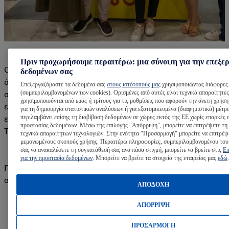
Πριν προχωρήσουμε περαιτέρω: μια σύνοψη για την επεξε
Οι recruiters μας κάνουν Live Q&A για να απαντήσουν σε
δεδομένων σας
όλες σου τις ερωτήσεις!Έχεις απορίες για τη διαδικασία της
Επεξεργαζόμαστε τα δεδομένα σας
στους ιστότοπούς μας
χρησιμοποιώντας διάφορες 
(συμπεριλαμβανομένων των cookies). Ορισμένες από αυτές είναι τεχνικά απαραίτητες
συνέντευξης; Θέλεις να μάθεις τα μυστικά για να
χρησιμοποιούνται από εμάς ή τρίτους για τις ρυθμίσεις που αφορούν την άνετη χρήση
εντυπωσιάσεις; Έλα στo 1o Live με θέμα «Πώς να κάνεις μια
για τη δημιουργία στατιστικών αναλύσεων ή για εξατομικευμένα (διαφημιστικά) μέτρ
περιλαμβάνει επίσης τη διαβίβαση δεδομένων σε χώρες εκτός της ΕΕ χωρίς επαρκές 
επιτυχημένη συνέντευξη». 🔝💼📅 11/03 16:00 – Microsoft
προστασίας δεδομένων. Μέσω της επιλογής "Απόρριψη", μπορείτε να επιτρέψετε τη
Teams, συμπληρώνοντας την παρακάτω φόρμα.
τεχνικά απαραίτητων τεχνολογιών. Στην ενότητα "Προσαρμογή" μπορείτε να επιτρέψ
μεμονωμένους σκοπούς χρήσης. Περαιτέρω πληροφορίες, συμπεριλαμβανομένου του
σας να ανακαλέσετε τη συγκατάθεσή σας ανά πάσα στιγμή, μπορείτε να βρείτε στις
Επ
για την προστασία δεδομένων
. Μπορείτε να βρείτε τα στοιχεία της εταιρείας μας
εδώ
.
Πάτα εδώ για να συμπληρώσεις την φόρμα και να
συμμετέχεις στο Microsoft Teams Live!
ΑΠΟΔΟΧΗ
ΑΠΟΡΡΙΨΗ
Γνώρισέ μας
ΠΡΟΣΑΡΜΟΓΗ